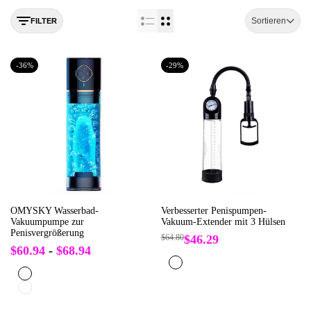
Sortieren
FILTER
-
36
%
-
29
%
OMYSKY Wasserbad-
Verbesserter Penispumpen-
Vakuumpumpe zur
Vakuum-Extender mit 3 Hülsen
Penisvergrößerung
Regulärer
$64.80
Verkaufspreis
$46.29
Preis
Verkaufspreis
$60.94
-
$68.94
Schwarz
Schwarz
Blau