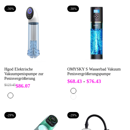
-
30
%
-
38
%
Hgod Elektrische
OMYSKY S Wasserbad Vakuum
Vakuumpenispumpe zur
Penisvergrößerungspumpe
Penisvergrößerung
Verkaufspreis
$68.43
-
$76.43
Regulärer
$123.45
Verkaufspreis
$86.07
Preis
Schwarz
Weiß
Blau
-
29
%
-
29
%