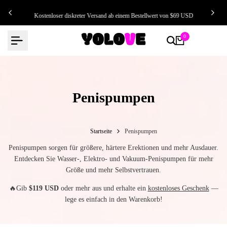
Zum
K
Kostenloser diskreter Versand ab einem Bestellwert von $69 USD
Inhalt
springen
0
Penispumpen
Startseite
Penispumpen
Penispumpen sorgen für größere, härtere Erektionen und mehr Ausdauer.
Entdecken Sie Wasser-, Elektro- und Vakuum-Penispumpen für mehr
Größe und mehr Selbstvertrauen.
🔥Gib
$119 USD
oder mehr aus und erhalte ein
kostenloses Geschenk
—
lege es einfach in den Warenkorb!