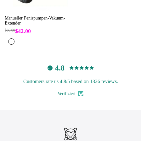
Manueller Penispumpen-Vakuum-
Extender
Regulärer
$60.00
Verkaufspreis
$42.00
Preis
Schwarz
4.8
Customers rate us 4.8/5 based on 1326 reviews.
Verifiziert