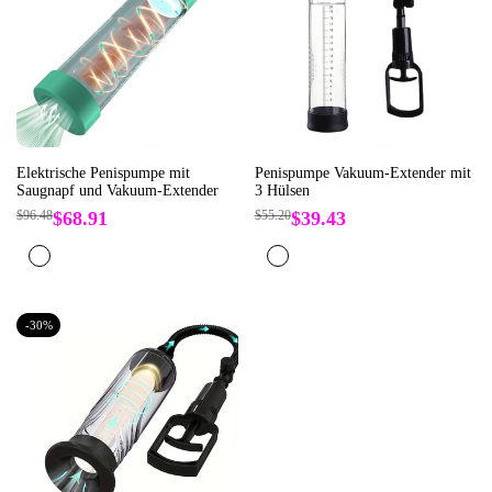
Elektrische Penispumpe mit
Penispumpe Vakuum-Extender mit
Saugnapf und Vakuum-Extender
3 Hülsen
Regulärer
$96.48
Verkaufspreis
$68.91
Regulärer
$55.20
Verkaufspreis
$39.43
Preis
Preis
Grün
Schwarz
-
30
%