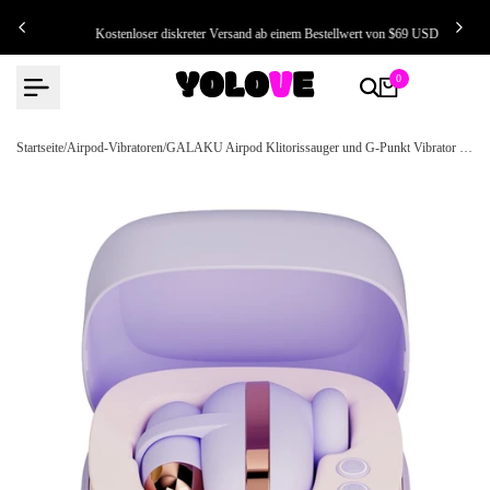
Zum
NK
Kostenloser diskreter Versand ab einem Bestellwert von $69 USD
Inhalt
springen
0
Startseite
/
Airpod-Vibratoren
/
GALAKU Airpod Klitorissauger und G-Punkt Vibrator Kit