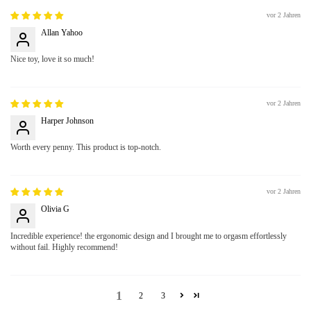
vor 2 Jahren
Allan Yahoo
Nice toy, love it so much!
vor 2 Jahren
Harper Johnson
Worth every penny. This product is top-notch.
vor 2 Jahren
Olivia G
Incredible experience! the ergonomic design and I brought me to orgasm effortlessly
without fail. Highly recommend!
1
2
3