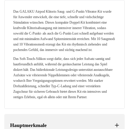
Das GALAKU Airpod Klitoris-Saug- und G-Punkt-Vibrator-Kit wurde
für Anwender entwickelt, die eine tiefe, schnelle und vielschichtige
Stimulation wünschen. Dieses kompakte Doppel-Kit kombiniert eine
kraftvolle Klitorisabsaugung mit intensiver innerer Vibration, sodass
sowohl die C-Punkt- als auch die G-Punkt-Lust schnell aufgebaut werden
und mit minimalem Aufwand Spitzenintensität erreichen. Mit 10 Saugmodi
und 10 Vibrationsmodi erzeugt das Kit ein rhythmisch ziehendes und
pochendes Gefühl, das immersiv und süchtig machend ist.
Das Soft-Touch-Silikon sorgt dafür, dass sich jeder Aufsatz samtig und
hautfreundlich anfühlt, während die geräuscharme Leistung das Spiel
diskret hält. Das bidirektionale Leistungsdesign unterstützt austauschbare
Aufsätze wie vibrierende Nippelklemmen oder vibrierende Analkugeln,
wodurch Ihre Vergnügungsoptionen erweitert werden. Mit starker
Drehzahlleistung, schneller Typ-C-Ladung und einer verstärkten
Zugschnur für sicheren Gebrauch bietet dieses Kit ein intensives und
stetiges Erlebnis, egal ob allein oder mit Ihrem Partner.
Hauptmerkmale