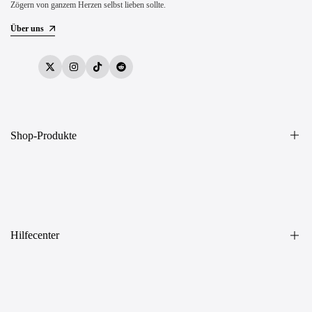
Zögern von ganzem Herzen selbst lieben sollte.
Über uns
Twitter
Instagram
TikTok
Reddit
Shop-Produkte
Sexspielzeug
Vibratoren
Dildos
Hilfecenter
Masturbatoren
Analspielzeug
Bestellungen verfolgen
BDSM
Partnerprogramm
Unterwäsche