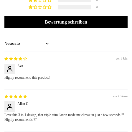
0
0
Bewertung schreiben
Sort by
vor 1 Jahr
Ava
Highly recommend this product!
vor 2 Jahren
Allan G
Love this 3 in 1 design, that triple stimulation made me climax in just a few seconds!!!
Highly recommends ??