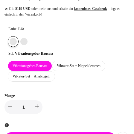
🔥 Gib
$119 USD
oder mehr aus und erhalte ein
kostenloses Geschenk
– lege es
einfach in den Warenkorb!
Farbe:
Lila
Variante
Lila
Variante
Grün
ausverkauft
ausverkauft
Stil:
Vibrationsgeber-Bausatz
Vibrationsgeber-Bausatz
Vibrator-Set + Nippelklemmen
Vibrator-Set + Analkugeln
Menge
Menge
Menge
für
für