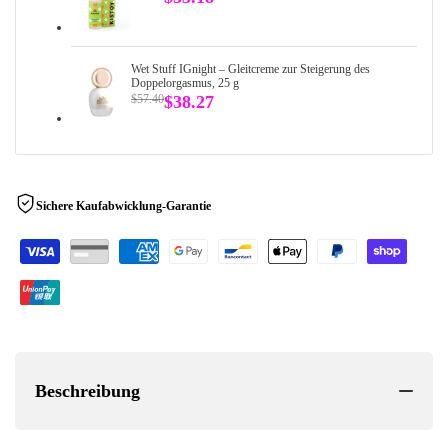
Preis
Wet Stuff IGnight – Gleitcreme zur Steigerung des
Doppelorgasmus, 25 g
Regulärer
$57.40
Verkaufspreis
$38.27
Preis
Sichere Kaufabwicklung-Garantie
Beschreibung